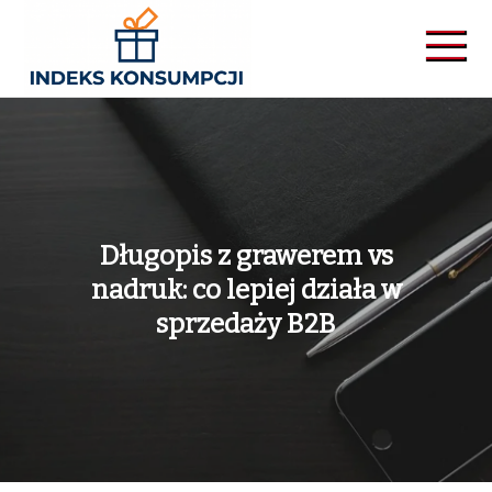
Skip
to
content
Indekskonsumpcji
Długopis z grawerem vs
nadruk: co lepiej działa w
sprzedaży B2B