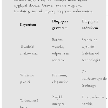
wyglądał dobrze. Grawer zwykle wygrywa
trwałością, nadruk częściej wygrywa widocznością.
Długopis z
Długopis z
Kryterium
grawerem
nadrukiem
Bardzo
Średnia do
Trwałość
wysoka,
wysokiej
znakowania
odporna na
(zależnie od
ścieranie
technologii)
Od
Wrażenie
Premium,
budżetowego do
jakości
eleganckie
średniego
Zwykle
Duża, kolorowa,
Widoczność
mniejsza,
bardziej
logo