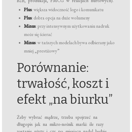
B2B, produkcja, FMCG w relacjach hurtowych).
Plus
: większa widoczność logo i komunikatu
Plus
: dobra opcja na duże wolumeny
Minus
: przy intensywnym użytkowaniu nadruk
może się ścierać
Minus
: w tańszych modelach bywa odbierany jako
mniej „prestiżowy”
Porównanie:
trwałość, koszt i
efekt „na biurku”
Żeby wybrać mądrze, trzeba spojrzeć na
długopis jak na mikro-nośnik marki: ile razy
zostanie użyty i czy po miesiącu nadal będzie