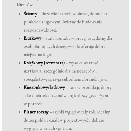
klientów.
Ścienny
– duża widoczność w biurze, domu lub
punkcie usługowym; świetny do budowania
rozpoznawalności.
Biurkowy
– stały kontakt w pracy, przydatny dla
osób planujących dzień; zwykle oferuje dobre
miejsca na logo.
Książkowy (terminarz)
– wysoka wartość
użytkowa, szczególnie dla menedżerów i
specjalistów; sprzyja subtelnemu brandingowi.
Kieszonkowy/listkowy
– tani w produkcji, dobry
jako dodatek do zamówień; krótszy „czas życia”
w portfelu.
Planer roczny
– szybki wgląd w cały rok, idealny
do zespołów i działów projektowych; dobrze
wygląda w salach spotkań.