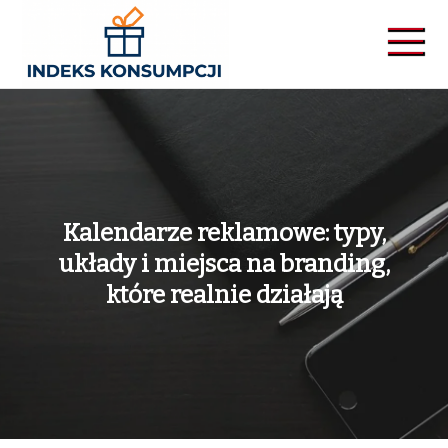
Skip
to
content
Indekskonsumpcji
Kalendarze reklamowe: typy,
układy i miejsca na branding,
które realnie działają