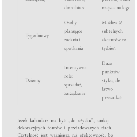
dom i biuro
miejsce na logo
Osoby
Możliwość
planujące
subtelnych
Tygodniowy
zadania i
akcentów co
spotkania
tydzień
Dużo
Intensywne
punktów
role:
Dzienny
styku, ale
sprzedaż,
łatwo
zarządzanie
przesadzić
Jeżeli kalendarz ma być „do użytku”, unikaj
dekoracyjnych fontów i przeładowanych tłach.
Czytelność jest ważniejsza niż efektowność, bo