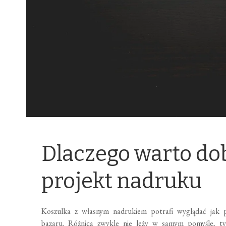
Dlaczego warto do
projekt nadruku
Koszulka z własnym nadrukiem potrafi wyglądać jak 
bazaru. Różnica zwykle nie leży w samym pomyśle, ty