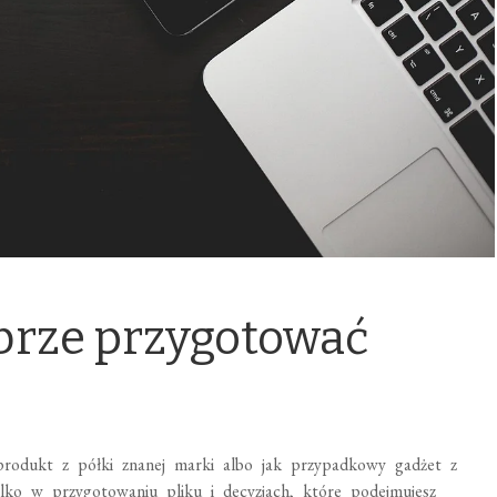
brze przygotować
produkt z półki znanej marki albo jak przypadkowy gadżet z
lko w przygotowaniu pliku i decyzjach, które podejmujesz