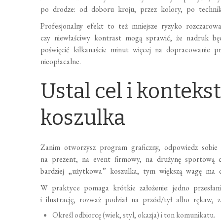
po drodze: od doboru kroju, przez kolory, po techni
Profesjonalny efekt to też mniejsze ryzyko rozczarow
czy niewłaściwy kontrast mogą sprawić, że nadruk będ
poświęcić kilkanaście minut więcej na dopracowanie p
nieopłacalne.
Ustal cel i kontekst
koszulka
Zanim otworzysz program graficzny, odpowiedz sobie n
na prezent, na event firmowy, na drużynę sportową c
bardziej „użytkowa” koszulka, tym większą wagę ma c
W praktyce pomaga krótkie założenie: jedno przesłanie
i ilustrację, rozważ podział na przód/tył albo rękaw,
Określ odbiorcę (wiek, styl, okazja) i ton komunikatu.