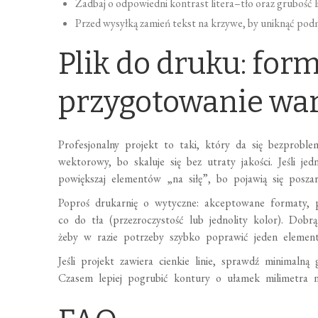
Zadbaj o odpowiedni kontrast litera–tło oraz grubość li
Przed wysyłką zamień tekst na krzywe, by uniknąć pod
Plik do druku: form
przygotowanie wa
Profesjonalny projekt to taki, który da się bezprob
wektorowy, bo skaluje się bez utraty jakości. Jeśli jedn
powiększaj elementów „na siłę”, bo pojawią się posza
Poproś drukarnię o wytyczne: akceptowane formaty, 
co do tła (przezroczystość lub jednolity kolor). Dobrą
żeby w razie potrzeby szybko poprawić jeden element
Jeśli projekt zawiera cienkie linie, sprawdź minimaln
Czasem lepiej pogrubić kontury o ułamek milimetra n