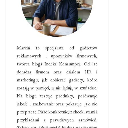
Marcin to specjalista od gadżetów
reklamowych i upominków firmowych,
twórca bloga Indeks Konsumpcji. Od lat
doradza firmom oraz działom HR i
marketingu, jak dobierać gadżety, które
zostają w pamięci, a nie lądują w szufladzie.
Na blogu testuje produkty, porównuje
jakość i znakowanie oraz pokazuje, jak nie
przepłacać. Pisze konkretnie, z checklistami i
przykładami z prawdziwych zamówień.
Zależy mu, żebyś wydał budżet promocyjny