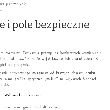
) i jego wielkość.
ęć.
 i pole bezpieczne
m rozmiarze. Drukarnia pracuje na konkretnych wymiarach i
 zbyt blisko szwów, może wyjść krzywo lub zostać ucięta. Z
dał jak przypinka.
ymanie bezpiecznego marginesu od krawędzi obszaru druku.
 ta sama grafika optycznie „maleje” na większych fasonach,
kości.
Wskazówka praktyczna
Zostaw margines od dekoltu i szwów