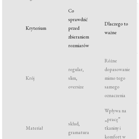
Co
sprawdzić
Dlaczego to
Kryterium
przed
ważne
zbieraniem
rozmiarów
Różne
regular,
dopasowanie
Krój
slim,
mimo tego
oversize
samego
oznaczenia
Wpływa na
„pracę”
skład,
Materiał
tkaniny i
gramatura
komfort w