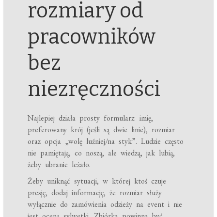
rozmiary od
pracowników
bez
niezręczności
Najlepiej działa prosty formularz: imię,
preferowany krój (jeśli są dwie linie), rozmiar
oraz opcja „wolę luźniej/na styk”. Ludzie często
nie pamiętają, co noszą, ale wiedzą, jak lubią,
żeby ubranie leżało.
Żeby uniknąć sytuacji, w której ktoś czuje
presję, dodaj informację, że rozmiar służy
wyłącznie do zamówienia odzieży na event i nie
jest oceną sylwetki. Zbiórka powinna być