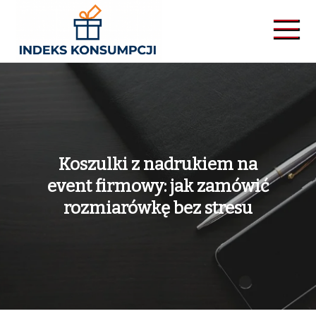
Skip
to
content
Indekskonsumpcji
Koszulki z nadrukiem na
event firmowy: jak zamówić
rozmiarówkę bez stresu