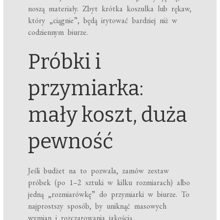
noszą materiały. Zbyt krótka koszulka lub rękaw,
który „ciągnie”, będą irytować bardziej niż w
codziennym biurze.
Próbki i
przymiarka:
mały koszt, duża
pewność
Jeśli budżet na to pozwala, zamów zestaw
próbek (po 1–2 sztuki w kilku rozmiarach) albo
jedną „rozmiarówkę” do przymiarki w biurze. To
najprostszy sposób, by uniknąć masowych
wymian i rozczarowania jakością.