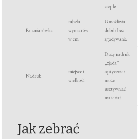
cieple
tabela
Umożliwia
Rozmiarówka
wymiarów
dobór bez
w cm
zgadywania
Duży nadruk
„zjada”
miejsce i
optycznie i
Nadruk
wielkość
może
usztywniać
materiał
Jak zebrać